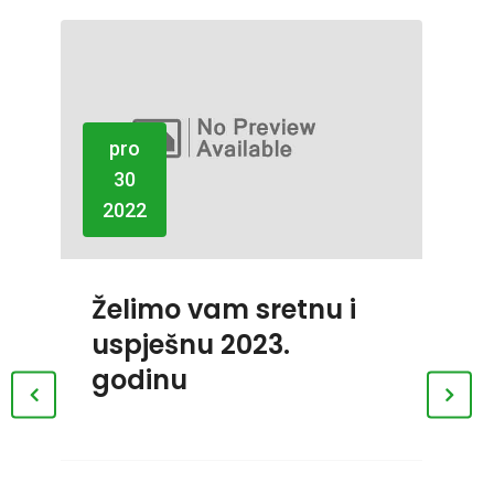
pro
30
2022
r
2
Želimo vam sretnu i
uspješnu 2023.
godinu
Za
k
g
no