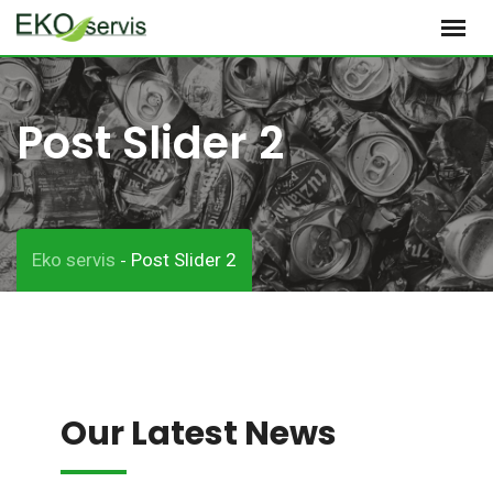
S
k
i
p
Post Slider 2
t
o
c
o
Eko servis
Post Slider 2
-
n
t
e
n
t
Our Latest News