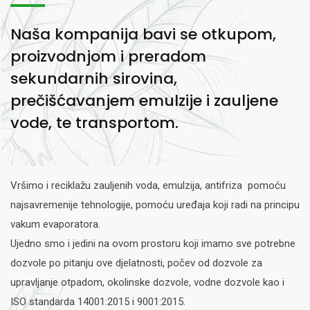
Naša kompanija bavi se otkupom,
proizvodnjom i preradom
sekundarnih sirovina,
prečišćavanjem emulzije i zauljene
vode, te transportom.
Vršimo i reciklažu zauljenih voda, emulzija, antifriza pomoću
najsavremenije tehnologije, pomoću uređaja koji radi na principu
vakum evaporatora.
Ujedno smo i jedini na ovom prostoru koji imamo sve potrebne
dozvole po pitanju ove djelatnosti, počev od dozvole za
upravljanje otpadom, okolinske dozvole, vodne dozvole kao i
ISO standarda 14001:2015 i 9001:2015.