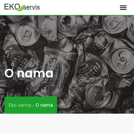
S
k
i
p
t
o
c
o
O nama
n
t
e
n
t
Eko servis
O nama
-