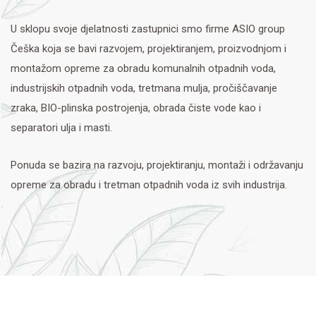
U sklopu svoje djelatnosti zastupnici smo firme ASIO group
Češka koja se bavi razvojem, projektiranjem, proizvodnjom i
montažom opreme za obradu komunalnih otpadnih voda,
industrijskih otpadnih voda, tretmana mulja, pročiščavanje
zraka, BIO-plinska postrojenja, obrada čiste vode kao i
separatori ulja i masti.
Ponuda se bazira na razvoju, projektiranju, montaži i održavanju
opreme za obradu i tretman otpadnih voda iz svih industrija.