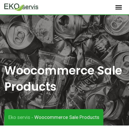
S
k
i
p
t
o
c
o
Woocommerce Sale
n
t
Products
e
n
t
Eko servis
Woocommerce Sale Products
-