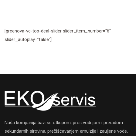
[greenova-vc-top-deal-slider slider_item_number=”6″
slider_autoplay=”false”]
Naša kompanija bavi se otkupom, proizvodnjom i preradom
sekundarnih sirovina, prečišćavanjem emulzije i zauljene vode,