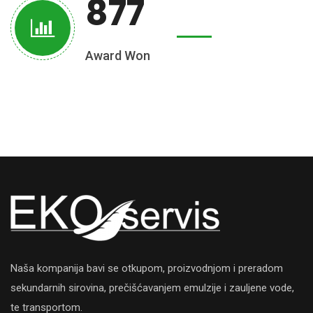
877
Award Won
Naša kompanija bavi se otkupom, proizvodnjom i preradom
sekundarnih sirovina, prečišćavanjem emulzije i zauljene vode,
te transportom.